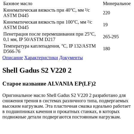
Базовое масло
Минеральное
Кинематическая вязкость при 40°C, мм ²/с
220
ASTM D445
Кинематическая вязкость при 100°C, мм ²/с
19
ASTM D445
Пенетрация после перемешивания при 25°С,
265-295
0,1 мм, IP 50/ASTM D217
Температура каплепадения, °С, IP 132/ASTM
180
D566-76
Описание
Характеристики
Документы
Shell Gadus S2 V220 2
Старое название ALVANIA EP(LF)2
Оригинальное масло Shell Gadus S2 V220 2 разработано для
снижения трения в системах различного типа, подвергаемых
высоким нагрузкам. Эта пластичная смазка идеально работает
в подшипниках качения и прокатных станках, в которых
подвижные детали подвергаются постоянным нагрузкам.