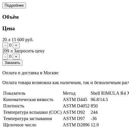
Подробнее
Объём
Цена
20 л
15 600 руб.
0
-
+
209 л
Запросить цену
0
-
+
Заказать
Оплата и доставка в Москве
Оплата товара возможна как наличным, так и безналичным расч
Показатель
Метод
Shell RIMULA R4 
Кинематическая вязкость
ASTM D445
96.8/14.5
Плотность
ASTM D4052
850
Температура вспышки (СОС)
ASTM D92
244
Температура застывания
ASTM D97
-36
Щелочное число
ASTM D2896
12.9