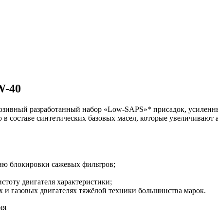
W-40
юзивный разработанный набор «Low-SAPS»* присадок, усиленны
в составе синтетических базовых масел, которые увеличивают а
ию блокировки сажевых фильтров;
тоту двигателя характеристики;
 и газовых двигателях тяжёлой техники большинства марок.
ия