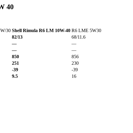
W 40
5W/30
Shell Rimula R6 LM 10W-40
R6 LME 5W30
82/13
68/11.6
—
—
—
—
850
856
251
230
-39
-39
9.5
16