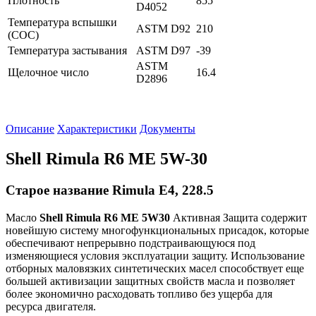
Плотность
855
D4052
Температура вспышки
ASTM D92
210
(СОС)
Температура застывания
ASTM D97
-39
ASTM
Щелочное число
16.4
D2896
Описание
Характеристики
Документы
Shell Rimula R6 ME 5W-30
Старое название Rimula E4, 228.5
Масло
Shell
Rimula
R
6
ME
5
W
30
Активная Защита содержит
новейшую систему многофункциональных присадок, которые
обеспечивают непрерывно подстраивающуюся под
изменяющиеся условия эксплуатации защиту. Использование
отборных маловязких синтетических масел способствует еще
большей активизации защитных свойств масла и позволяет
более экономично расходовать топливо без ущерба для
ресурса двигателя.