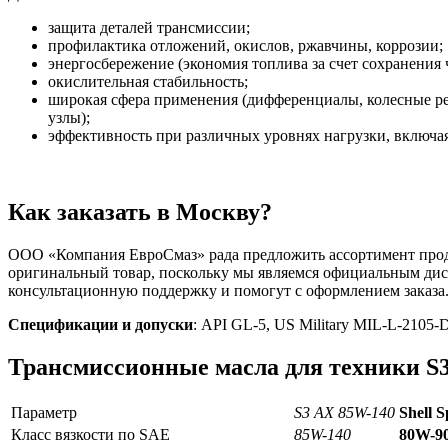
защита деталей трансмиссии;
профилактика отложений, окислов, ржавчины, коррозии;
энергосбережение (экономия топлива за счет сохранения
окислительная стабильность;
широкая сфера применения (дифференциалы, колесные ре
узлы);
эффективность при различных уровнях нагрузки, включа
Как заказать в Москву?
ООО «Компания ЕвроСмаз» рада предложить ассортимент продук
оригинальный товар, поскольку мы являемся официальным дис
консультационную поддержку и помогут с оформлением заказа
Спецификации и допуски
: API GL-5, US Military MIL-L-210
Трансмиссионные масла для техники S
Параметр
S3 AX 85W-140
Shell
S
Класс вязкости по SAE
85W-140
80W-9