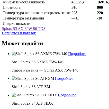
Кинематическая вязкость
435/29,6
169/16,
Плотность
910
900
Температура вспышки в открытом тигле
225
220
Температура застывания
—
15
-30
Индекс вязкости
—
—
Spirax S3 AX 80W-90 TDS
Вернуться в каталог
Может подойти
Подробнее
Shell Spirax S6 AXME 75W-140
старое название — Spirax ASX 75W-140
Подробнее
Shell Spirax S6 ATF ZM
Подробнее
Shell Spirax S4 ATF HDX