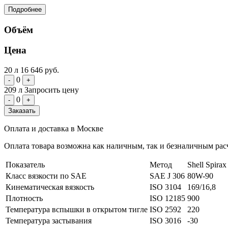
Подробнее
Объём
Цена
20 л
16 646 руб.
0
-
+
209 л
Запросить цену
0
-
+
Заказать
Оплата и доставка в Москве
Оплата товара возможна как наличным, так и безналичным расч
Показатель
Метод
Shell Spir
Класс вязкости по SAE
SAE J 306
80W-90
Кинематическая вязкость
ISO 3104
169/16,8
Плотность
ISO 12185
900
Температура вспышки в открытом тигле
ISO 2592
220
Температура застывания
ISO 3016
-30