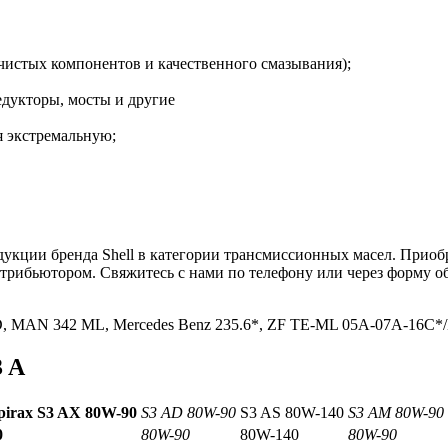
 чистых компонентов и качественного смазывания);
дукторы, мосты и другие
я экстремальную;
ции бренда Shell в категории трансмиссионных масел. Приобрет
трибьютором. Свяжитесь с нами по телефону или через форму о
.
5-D, MAN 342 ML, Mercedes Benz 235.6*, ZF TE-ML 05A-07A-16C*
3 A
pirax
S
3
AX
80
W
-90
S3 AD 80W-90
S3 AS 80W-140
S3 AM 80W-90
0
80W-90
80W-140
80W-90