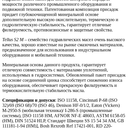
мощности различного промышленного оборудования и
подвижной техники. Патентованная композиция присадок
придает глубокоочищенной минеральной основе
дополнительную высокую окислительную, термическую и
гидролитическую стабильность, гарантирует отличные
фильтруемость, противоизносные и защитные свойства.
Tellus S2 M
– семейство гидравлических масел очень высокого
качества, хорошо известные на рынке смазочных материалов,
предназначенное для использования в индустриальном
оборудовании и мобильной техники.
Минеральная основа данного продукта, гарантирует
отличную совместимость с материалами уплотнений,
используемых в гидросистемах. Обновленный пакет присадок
на основе соединений цинка способствует снижению износа
оборудования, обеспечивает прекрасную фильтруемость и
термоокислительную стабильность масла.
Спецификации и допуски
: ISO 11158, Cincinnati P-68 (ISO
32)/69 (ISO 68)/70 (ISO 46), Denison HF-0/1/2, Eaton (Vickers)
M-2950-S (мобильная техника)/ I-286-S (промышленные
системы), [ISO 11158 HM, AFNOR NF-E 48603, ASTM 6158-05
(HM), DIN 51524 HLP, Стандарт Швеции SS 15 54 34 AM, GB
111181-1-94 (HM)], Bosh Rexroth Ref 17421-001, RD 220-