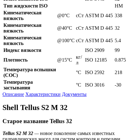
Тип жидскости ISO
HM
Кинематическая
@0°C
сСт
ASTM D 445
338
вязкость
Кинематическая
@40°C
сСт
ASTM D 445
32
вязкость
Кинематическая
@100°C
сСт
ASTM D 445
5.4
вязкость
Индекс вязкости
ISO 2909
99
кг/
Плотность
@15°C
ISO 12185
0.875
л
Температура вспышки
°C
ISO 2592
218
(СОС)
Температура
°C
ISO 3016
-30
застывания
Описание
Характеристики
Документы
Shell Tellus S2 M 32
Старое название Tellus 32
Tellus S2 M 32
—
новое поколение самых известных
гидравлических масел для систем контроля и передачи